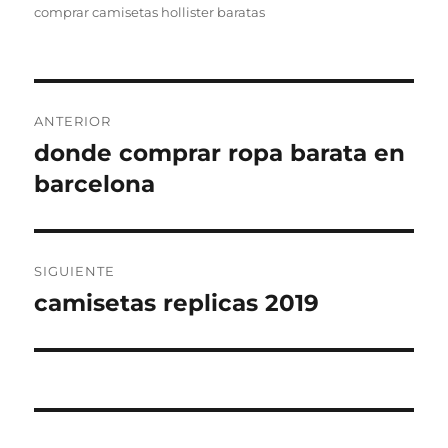
comprar camisetas hollister baratas
Navegación
ANTERIOR
de
donde comprar ropa barata en
Entrada
anterior:
barcelona
entradas
SIGUIENTE
camisetas replicas 2019
Entrada
siguiente: