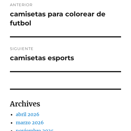
ANTERIOR
de
camisetas para colorear de
Entrada
anterior:
futbol
entradas
SIGUIENTE
camisetas esports
Entrada
siguiente:
Archives
abril 2026
marzo 2026
noviembre 2025