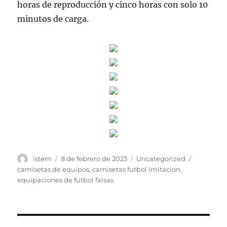
horas de reproducción y cinco horas con solo 10
minutos de carga.
Autor
Publicado
Categorías
Etiquetas
istern
8 de febrero de 2023
Uncategorized
el
camisetas de equipos
,
camisetas futbol imitacion
,
equipaciones de futbol falsas
Navegación