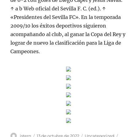
de 0-2 con goles de Diego Capel y Jesús Navas.
↑ a b Web oficial del Sevilla F. C. (ed.). ↑
«Presidentes del Sevilla FC». En la temporada
2009/10 los éxitos deportivos siguieron
acompañando al club, al ganar la Copa del Rey y
lograr de nuevo la clasificación para la Liga de
Campeones.
Autor
Publicado
Categorías
Etiqueta
istern
13 de octubre de 2022
Uncategorized