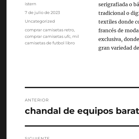
Autor
istern
serigrafiada o b
Publicado
7 de julio de 2023
tradicional o di
el
Categorías
Uncategorized
textiles donde c
Etiquetas
comprar camisetas retro
,
francés de moda 
comprar camisetas ufc
,
mil
exclusiva, dond
camisetas de futbol libro
gran variedad de 
Navegación
ANTERIOR
de
chandal de equipos bara
Entrada
anterior:
entradas
SIGUIENTE