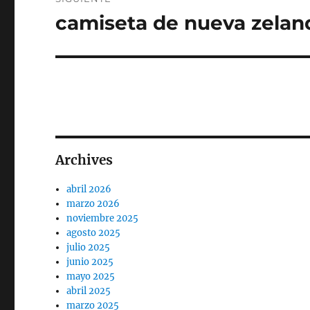
camiseta de nueva zeland
Entrada
siguiente:
Archives
abril 2026
marzo 2026
noviembre 2025
agosto 2025
julio 2025
junio 2025
mayo 2025
abril 2025
marzo 2025