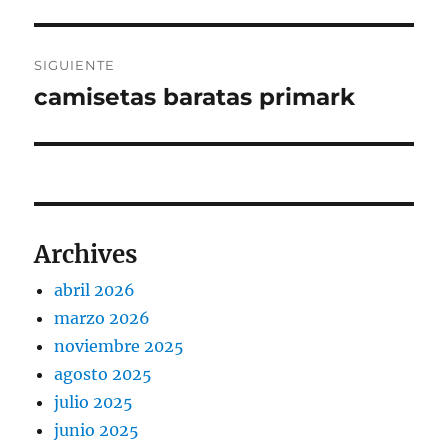
anterior:
entradas
SIGUIENTE
camisetas baratas primark
Entrada
siguiente:
Archives
abril 2026
marzo 2026
noviembre 2025
agosto 2025
julio 2025
junio 2025