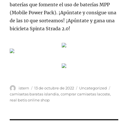
baterías que fomente el uso de baterías MPP
(Mobile Power Pack). ¡Apúntate y consigue una
de las 10 que sorteamos! ¡Apúntate y gana una
bicicleta Spinta Strada 2.0!
Autor
Publicado
Categorías
Etiqueta
istern
13 de octubre de 2022
Uncategorized
el
camisetas baratas islandia
,
comprar camisetas lacoste
,
real betis online shop
Navegación