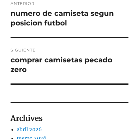
ANTERIOR
de
numero de camiseta segun
Entrada
anterior:
posicion futbol
entradas
SIGUIENTE
comprar camisetas pecado
Entrada
siguiente:
zero
Archives
abril 2026
marzo 2026