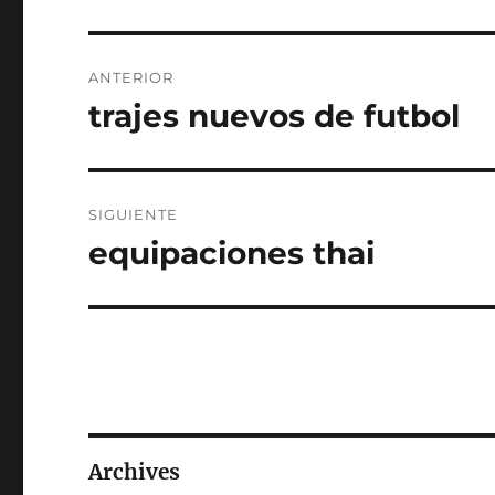
Navegación
ANTERIOR
de
trajes nuevos de futbol
Entrada
anterior:
entradas
SIGUIENTE
equipaciones thai
Entrada
siguiente:
Archives