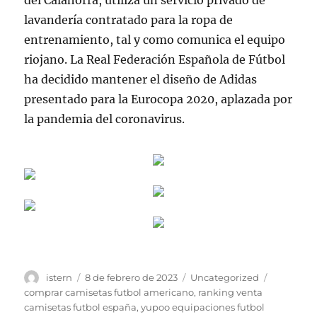
del Calahorra, utiliza un servicio privado de
lavandería contratado para la ropa de
entrenamiento, tal y como comunica el equipo
riojano. La Real Federación Española de Fútbol
ha decidido mantener el diseño de Adidas
presentado para la Eurocopa 2020, aplazada por
la pandemia del coronavirus.
Autor
Publicado
Categorías
Etiquetas
istern
8 de febrero de 2023
Uncategorized
el
comprar camisetas futbol americano
,
ranking venta
camisetas futbol españa
,
yupoo equipaciones futbol