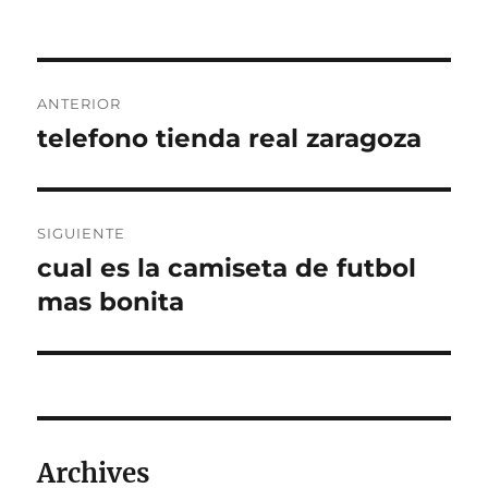
Navegación
ANTERIOR
de
telefono tienda real zaragoza
Entrada
anterior:
entradas
SIGUIENTE
cual es la camiseta de futbol
Entrada
siguiente:
mas bonita
Archives