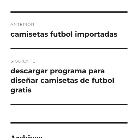
Navegación
ANTERIOR
de
camisetas futbol importadas
Entrada
anterior:
entradas
SIGUIENTE
descargar programa para
Entrada
siguiente:
diseñar camisetas de futbol
gratis