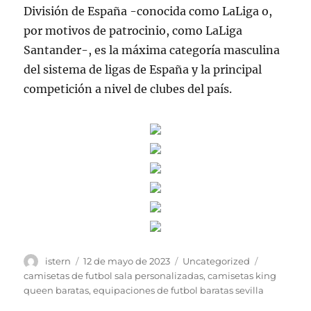
División de España -conocida como LaLiga o,
por motivos de patrocinio, como LaLiga
Santander-, es la máxima categoría masculina
del sistema de ligas de España y la principal
competición a nivel de clubes del país.
Autor
Publicado
Categorías
Etiquetas
istern
12 de mayo de 2023
Uncategorized
el
camisetas de futbol sala personalizadas
,
camisetas king
queen baratas
,
equipaciones de futbol baratas sevilla