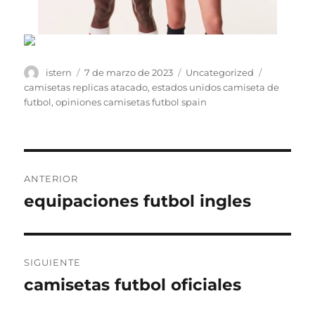
Autor
Publicado
Categorías
Etiquetas
istern
7 de marzo de 2023
Uncategorized
el
camisetas replicas atacado
,
estados unidos camiseta de
futbol
,
opiniones camisetas futbol spain
Navegación
ANTERIOR
de
equipaciones futbol ingles
Entrada
anterior:
entradas
SIGUIENTE
camisetas futbol oficiales
Entrada
siguiente: