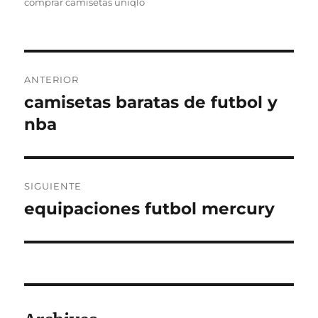
comprar camisetas uniqlo
Navegación
ANTERIOR
de
camisetas baratas de futbol y
Entrada
anterior:
nba
entradas
SIGUIENTE
equipaciones futbol mercury
Entrada
siguiente: