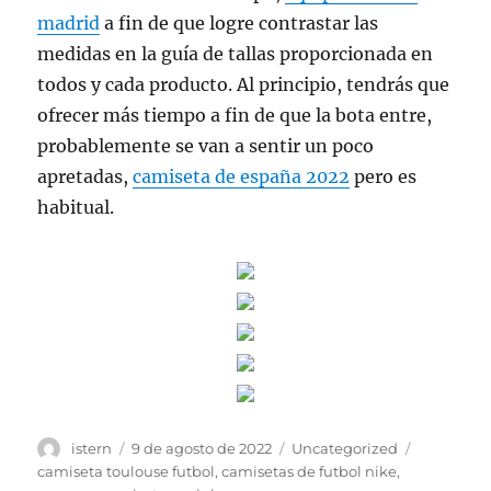
madrid
a fin de que logre contrastar las
medidas en la guía de tallas proporcionada en
todos y cada producto. Al principio, tendrás que
ofrecer más tiempo a fin de que la bota entre,
probablemente se van a sentir un poco
apretadas,
camiseta de españa 2022
pero es
habitual.
Autor
Publicado
Categorías
Etiquetas
istern
9 de agosto de 2022
Uncategorized
el
camiseta toulouse futbol
,
camisetas de futbol nike
,