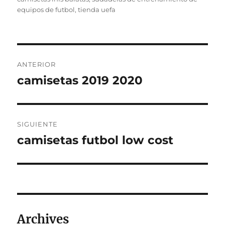
equipos de futbol
,
tienda uefa
Navegación
ANTERIOR
de
camisetas 2019 2020
Entrada
anterior:
entradas
SIGUIENTE
camisetas futbol low cost
Entrada
siguiente:
Archives