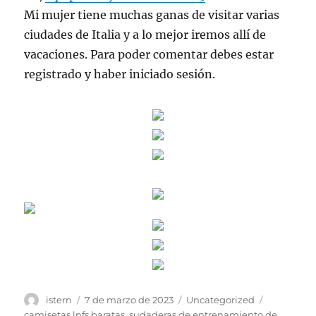
Mi mujer tiene muchas ganas de visitar varias
ciudades de Italia y a lo mejor iremos allí de
vacaciones. Para poder comentar debes estar
registrado y haber iniciado sesión.
Autor
Publicado
Categorías
Etiquetas
istern
7 de marzo de 2023
Uncategorized
el
camisetas lnfs baratas
,
sudaderas de entrenamiento de