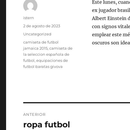
Este lunes, cuan
ex jugador brasi
Autor
istern
Albert Einstein 
Publicado
2 de agosto de 2023
con signos vital
el
Categorías
Uncategorized
emplear este mét
Etiquetas
camiseta de futbol
oscuros son idea
jamaica 2015
,
camiseta de
la seleccion española de
futbol
,
equipaciones de
futbol baratas givova
Navegación
ANTERIOR
de
ropa futbol
Entrada