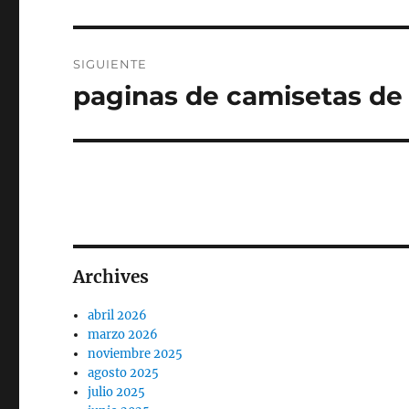
anterior:
entradas
SIGUIENTE
paginas de camisetas de 
Entrada
siguiente:
Archives
abril 2026
marzo 2026
noviembre 2025
agosto 2025
julio 2025