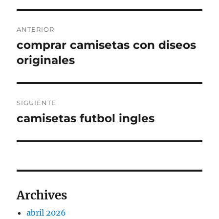
Navegación
ANTERIOR
de
comprar camisetas con diseos
Entrada
anterior:
originales
entradas
SIGUIENTE
camisetas futbol ingles
Entrada
siguiente:
Archives
abril 2026