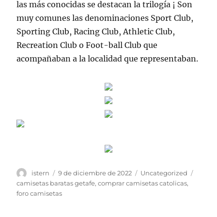
las más conocidas se destacan la trilogía ¡ Son
muy comunes las denominaciones Sport Club,
Sporting Club, Racing Club, Athletic Club,
Recreation Club o Foot-ball Club que
acompañaban a la localidad que representaban.
Autor
Publicado
Categorías
Etique
istern
9 de diciembre de 2022
Uncategorized
el
camisetas baratas getafe
,
comprar camisetas catolicas
,
foro camisetas