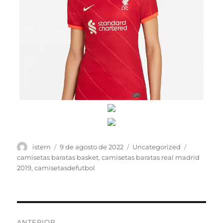
Autor
Publicado
Categorías
Etiquetas
istern
9 de agosto de 2022
Uncategorized
el
camisetas baratas basket
,
camisetas baratas real madrid
2019
,
camisetasdefutbol
Navegación
ANTERIOR