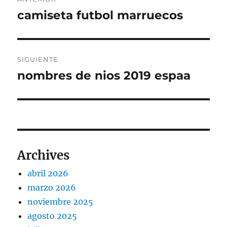
de
camiseta futbol marruecos
Entrada
anterior:
entradas
SIGUIENTE
nombres de nios 2019 espaa
Entrada
siguiente:
Archives
abril 2026
marzo 2026
noviembre 2025
agosto 2025