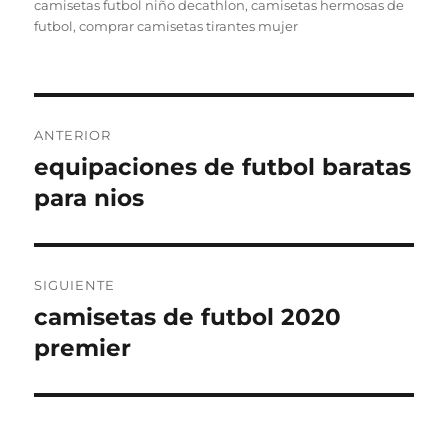
el
camisetas futbol niño decathlon
,
camisetas hermosas de
futbol
,
comprar camisetas tirantes mujer
Navegación
ANTERIOR
de
equipaciones de futbol baratas
Entrada
anterior:
para nios
entradas
SIGUIENTE
camisetas de futbol 2020
Entrada
siguiente:
premier