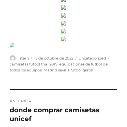
Autor
Publicado
Categorías
Etiqueta
istern
13 de octubre de 2022
Uncategorized
el
camisetas futbol thai 2019
,
equipaciones de futbol de
todos los equipos
,
madrid sevilla futbol gratis
Navegación
ANTERIOR
de
donde comprar camisetas
Entrada
anterior:
unicef
entradas