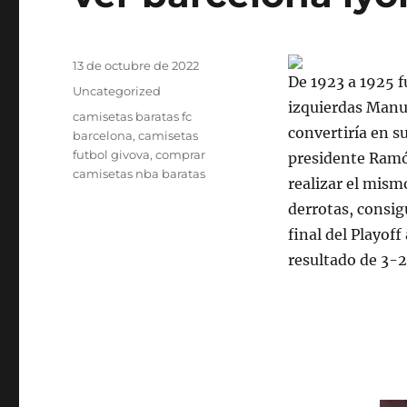
Publicado
13 de octubre de 2022
De 1923 a 1925 fu
el
Categorías
Uncategorized
izquierdas Manue
Etiquetas
camisetas baratas fc
convertiría en s
barcelona
,
camisetas
futbol givova
,
comprar
presidente Ramó
camisetas nba baratas
realizar el mism
derrotas, consig
final del Playof
resultado de 3-2 