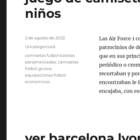
niños
Publicado
2 de agosto de 2023
Las Air Force 1 
el
Categorías
Uncategorized
patrocinios de d
Etiquetas
camisetas futbol baratas
que en sus princ
personalizadas
,
camisetas
periódico o crom
futbol givova
,
recortaban y pon
equipaciones futbol
economicas
encontraban le 
encajaba, con es
ver barcelona lyo