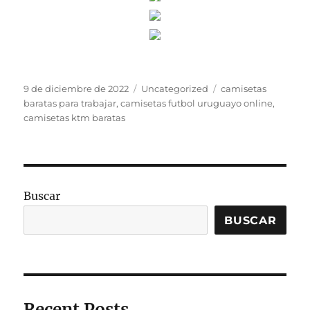
Publicado
Categorías
Etiquetas
9 de diciembre de 2022
Uncategorized
camisetas
el
baratas para trabajar
,
camisetas futbol uruguayo online
,
camisetas ktm baratas
Buscar
BUSCAR
Recent Posts