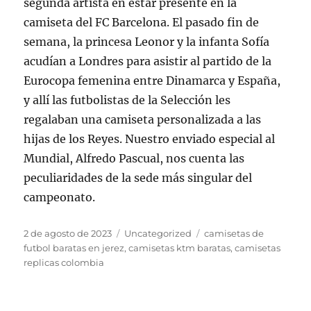
segunda artista en estar presente en la
camiseta del FC Barcelona. El pasado fin de
semana, la princesa Leonor y la infanta Sofía
acudían a Londres para asistir al partido de la
Eurocopa femenina entre Dinamarca y España,
y allí las futbolistas de la Selección les
regalaban una camiseta personalizada a las
hijas de los Reyes. Nuestro enviado especial al
Mundial, Alfredo Pascual, nos cuenta las
peculiaridades de la sede más singular del
campeonato.
Publicado
Categorías
Etiquetas
2 de agosto de 2023
Uncategorized
camisetas de
el
futbol baratas en jerez
,
camisetas ktm baratas
,
camisetas
replicas colombia