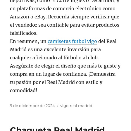
deportivas, como El Corte Inglés o Decathlon, y
en plataformas de comercio electrónico como
Amazon o eBay. Recuerda siempre verificar que
el vendedor sea confiable para evitar productos
falsificados.
En resumen, un
camisetas futbol vigo
del Real
Madrid es una excelente inversión para
cualquier aficionado al fútbol o al club.
Asegúrate de elegir el diseño que más te guste y
compra en un lugar de confianza. ¡Demuestra
tu pasión por el Real Madrid con estilo y
comodidad!
Publicado
Categorías
9 de diciembre de 2024
vigo-real madrid
el
Chaqueta Real Madrid