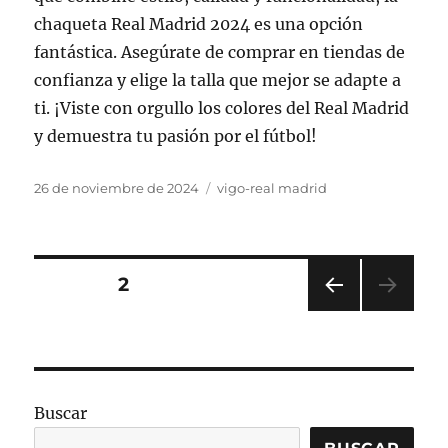
chaqueta Real Madrid 2024 es una opción
fantástica. Asegúrate de comprar en tiendas de
confianza y elige la talla que mejor se adapte a
ti. ¡Viste con orgullo los colores del Real Madrid
y demuestra tu pasión por el fútbol!
Publicado
Categorías
26 de noviembre de 2024
vigo-real madrid
el
Paginación
PÁGINA
2
PÁGI
de
NA
ANT
entradas
ERIO
R
Buscar