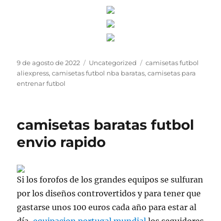
Publicado
Categorías
Etiquetas
9 de agosto de 2022
Uncategorized
camisetas futbol
el
aliexpress
,
camisetas futbol nba baratas
,
camisetas para
entrenar futbol
camisetas baratas futbol
envio rapido
Si los forofos de los grandes equipos se sulfuran
por los diseños controvertidos y para tener que
gastarse unos 100 euros cada año para estar al
día,
equipacion portugal mundial
los seguidores