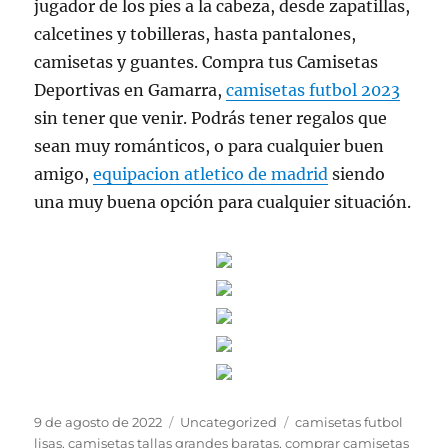
jugador de los pies a la cabeza, desde zapatillas,
calcetines y tobilleras, hasta pantalones,
camisetas y guantes. Compra tus Camisetas
Deportivas en Gamarra,
camisetas futbol 2023
sin tener que venir. Podrás tener regalos que
sean muy románticos, o para cualquier buen
amigo,
equipacion atletico de madrid
siendo
una muy buena opción para cualquier situación.
Publicado
Categorías
Etiquetas
9 de agosto de 2022
Uncategorized
camisetas futbol
el
lisas
,
camisetas tallas grandes baratas
,
comprar camisetas