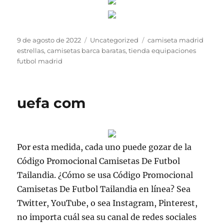
Publicado
Categorías
Etiquetas
9 de agosto de 2022
Uncategorized
camiseta madrid
el
estrellas
,
camisetas barca baratas
,
tienda equipaciones
futbol madrid
uefa com
Por esta medida, cada uno puede gozar de la
Código Promocional Camisetas De Futbol
Tailandia. ¿Cómo se usa Código Promocional
Camisetas De Futbol Tailandia en línea? Sea
Twitter, YouTube, o sea Instagram, Pinterest,
no importa cuál sea su canal de redes sociales