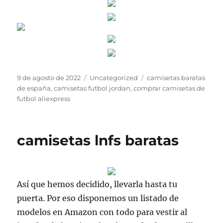
Publicado
Categorías
Etiquetas
9 de agosto de 2022
Uncategorized
camisetas baratas
el
de españa
,
camisetas futbol jordan
,
comprar camisetas de
futbol aliexpress
camisetas lnfs baratas
Así que hemos decidido, llevarla hasta tu
puerta. Por eso disponemos un listado de
modelos en Amazon con todo para vestir al