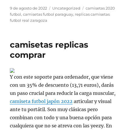
Publicado
Categorías
Etiquetas
9 de agosto de 2022
Uncategorized
camisetas 2020
el
futbol
,
camisetas futbol paraguay
,
replicas camisetas
futbol real zaragoza
camisetas replicas
comprar
Y con este soporte para ordenador, que viene
con un 35% de descuento (13,71 euros), darás
un paso crucial para reducir la carga muscular,
camiseta futbol japón 2022
articular y visual
ante tu portátil. Son muy clásicas pero
combinan con todo y una buena opción para
cualquiera que no se atreva con las yeezy. En