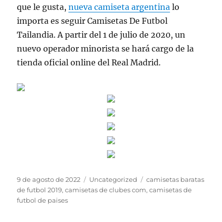
que le gusta,
nueva camiseta argentina
lo
importa es seguir Camisetas De Futbol
Tailandia. A partir del 1 de julio de 2020, un
nuevo operador minorista se hará cargo de la
tienda oficial online del Real Madrid.
Publicado
Categorías
Etiquetas
9 de agosto de 2022
Uncategorized
camisetas baratas
el
de futbol 2019
,
camisetas de clubes com
,
camisetas de
futbol de paises